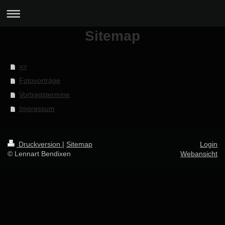
Sitemap
=>
Fotovorträge
Vortragstermine
Impressum
Druckversion
|
Sitemap
Login
© Lennart Bendixen
Webansicht